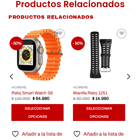
Productos Relacionados
PRODUCTOS RELACIONADOS
r
Añadir
Añadir
- 50%
- 50%
a la
a la
de
lista de
lista de
os
Deseos
Deseos
HOMBRE
HOMBRE
Reloj Smart Watch S8
Manilla Reloj 1251
$
110.000
$
54.990
$
30.000
$
14.990
SELECCIONAR
SELECCIONAR
OPCIONES
OPCIONES
e
Añadir a la lista de
Añadir a la lista de