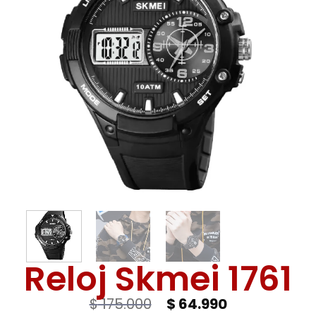
Deseos
Reloj Skmei 1761
$
175.000
$
64.990