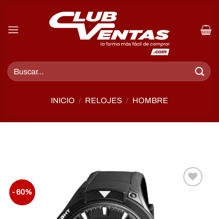
INICIO
/
RELOJES
/
HOMBRE
- 60%
Añadir
a la
lista de