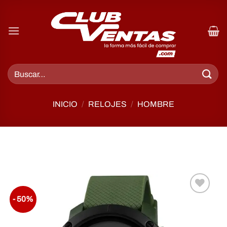
INICIO
/
RELOJES
/
HOMBRE
- 50%
Añadir
a la
lista de