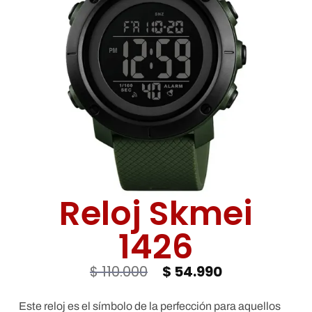
Deseos
Reloj Skmei
1426
$
110.000
$
54.990
Este reloj es el símbolo de la perfección para aquellos