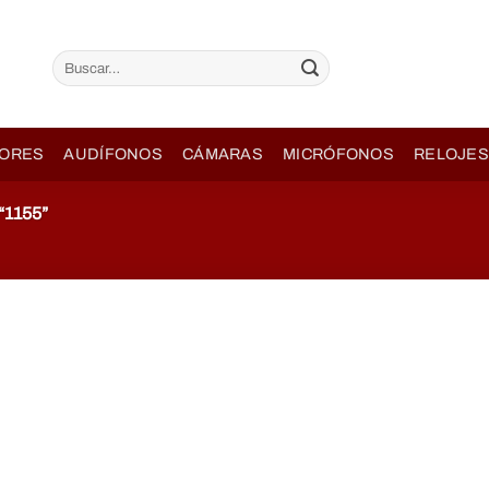
Buscar
por:
ORES
AUDÍFONOS
CÁMARAS
MICRÓFONOS
RELOJES
1155”