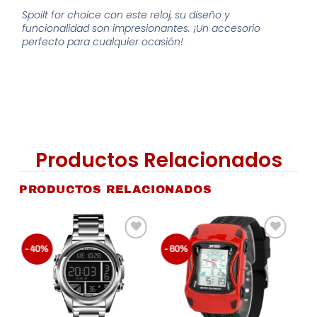
Spoilt for choice con este reloj, su diseño y
funcionalidad son impresionantes. ¡Un accesorio
perfecto para cualquier ocasión!
Productos Relacionados
PRODUCTOS RELACIONADOS
r
Añadir
Añadir
- 40%
- 60%
a la
a la
de
lista de
lista de
os
Deseos
Deseos