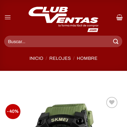
INICIO
/
RELOJES
/
HOMBRE
- 40%
Añadir
a la
lista de