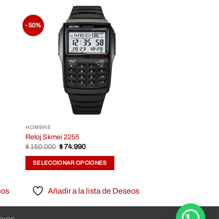
- 50%
dir
Añadir
la
a la
a de
lista de
eos
Deseos
HOMBRE
Reloj Skmei 2255
$
150.000
$
74.990
SELECCIONAR OPCIONES
eos
Añadir a la lista de Deseos