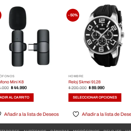
- 50%
Añadir
Aña
a la
a 
lista de
list
Deseos
Des
RÓFONOS
HOMBRE
ófono Mini K8
Reloj Skmei 9128
.000
$
44.990
$
200.000
$
89.990
ADIR AL CARRITO
SELECCIONAR OPCIONES
Añadir a la lista de Deseos
Añadir a la lista de Des