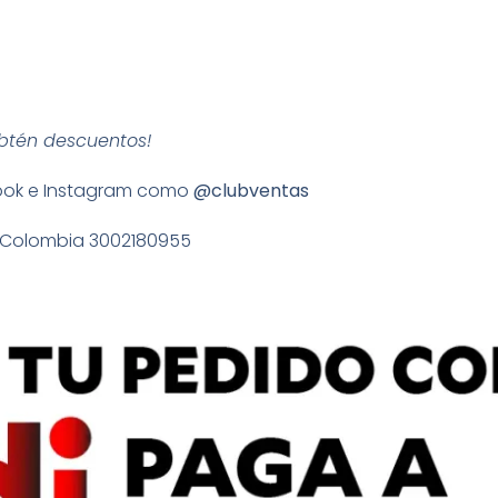
obtén descuentos!
book e Instagram como
@clubventas
ali Colombia 3002180955