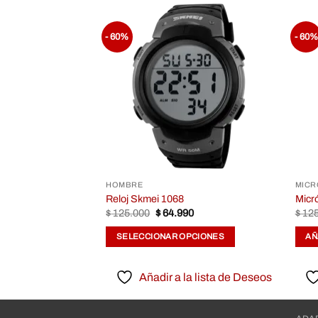
- 60%
- 60%
Añadir
a la
lista de
Deseos
HOMBRE
MIC
Reloj Skmei 1068
Micr
$
125.000
$
64.990
$
125
SELECCIONAR OPCIONES
AÑ
Añadir a la lista de Deseos