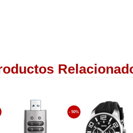
roductos Relacionad
%
- 50%
Añadir
Aña
a la
a 
lista de
list
Deseos
Des