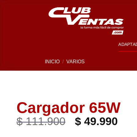
ADAPTA
INICIO
/
VARIOS
Cargador 65W
$
111.900
$
49.990