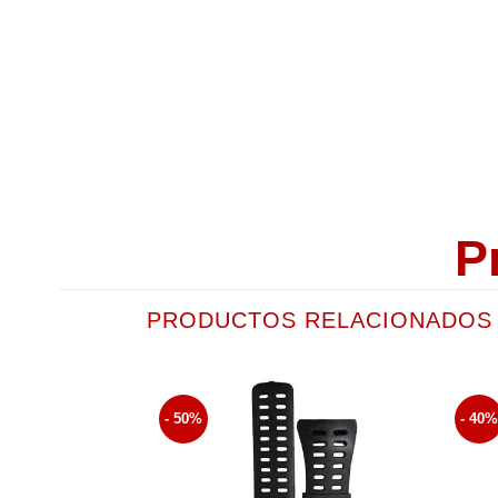
P
PRODUCTOS RELACIONADOS
- 50%
- 40
Añadir
a la
lista de
Deseos