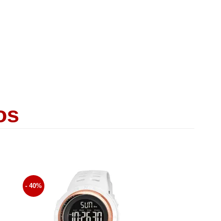
os
- 40%
dir
Añadir
la
a la
a de
lista de
eos
Deseos