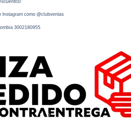
escuentos!
 e Instagram como
@clubventas
 Colombia 3002180955