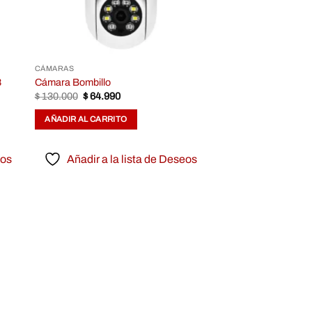
CÁMARAS
8
Cámara Bombillo
Original
Current
$
130.000
$
64.990
price
price
was:
is:
AÑADIR AL CARRITO
$ 130.000.
$ 64.990.
eos
Añadir a la lista de Deseos
dir
a
 de
eos