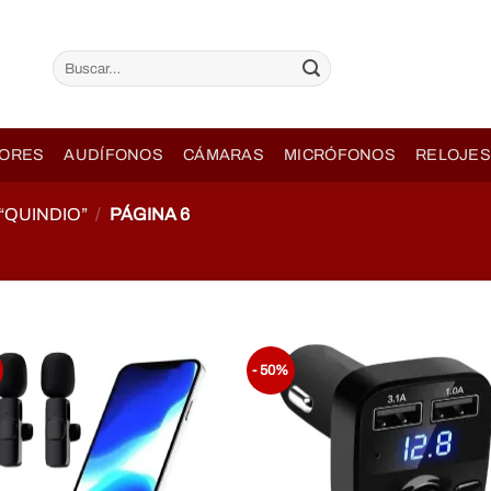
Buscar
por:
ORES
AUDÍFONOS
CÁMARAS
MICRÓFONOS
RELOJES
QUINDIO”
/
PÁGINA 6
- 50%
Añadir
Aña
a la
a l
lista de
lista
Deseos
Des