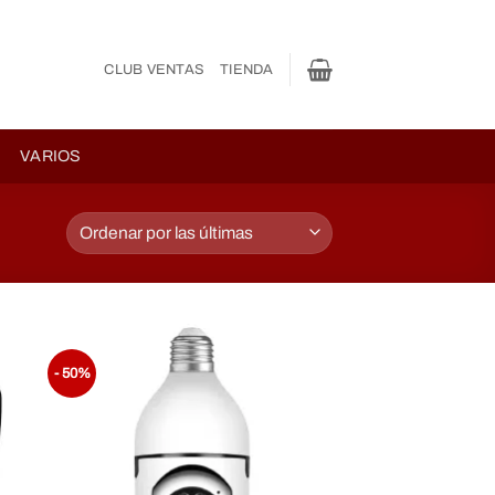
CLUB VENTAS
TIENDA
VARIOS
- 50%
dir
Añadir
a
a la
 de
lista de
eos
Deseos