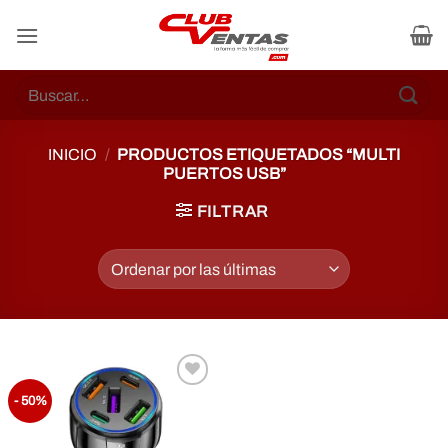
Skip
to
content
Buscar
por:
INICIO
/
PRODUCTOS ETIQUETADOS “MULTI
PUERTOS USB”
FILTRAR
Añadir
- 50%
a la
lista de
Deseos