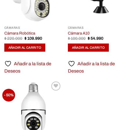
CÁMARAS
CÁMARAS
Cámara Robótica
Cámara A10
Original
Current
Original
Current
$
220.000
$
109.990
$
100.000
$
54.990
price
price
price
price
was:
is:
was:
is:
AÑADIR AL CARRITO
AÑADIR AL CARRITO
$ 220.000.
$ 109.990.
$ 100.000.
$ 54.990.
Añadir a la lista de
Añadir a la lista de
Deseos
Deseos
Añadir
- 50%
a la
lista de
Deseos