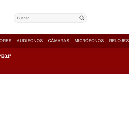
Buscar
por:
ORES
AUDÍFONOS
CÁMARAS
MICRÓFONOS
RELOJES
B01”