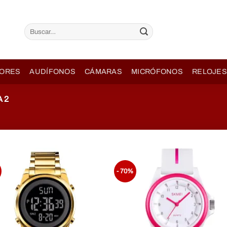
Buscar
por:
ORES
AUDÍFONOS
CÁMARAS
MICRÓFONOS
RELOJES
 2
- 70%
Añadir
Aña
a la
a l
lista de
lista
Deseos
Des