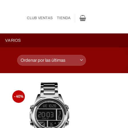
CLUB VENTAS
TIENDA
VARIOS
- 40%
dir
Añadir
a
a la
 de
lista de
eos
Deseos